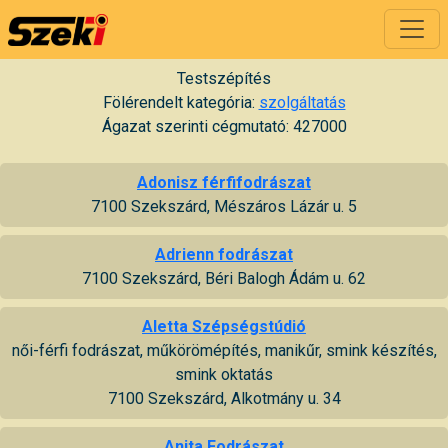
Testszépítés
Fölérendelt kategória:
szolgáltatás
Ágazat szerinti cégmutató: 427000
Adonisz férfifodrászat
7100 Szekszárd, Mészáros Lázár u. 5
Adrienn fodrászat
7100 Szekszárd, Béri Balogh Ádám u. 62
Aletta Szépségstúdió
női-férfi fodrászat, műkörömépítés, manikűr, smink készítés,
smink oktatás
7100 Szekszárd, Alkotmány u. 34
Anita Fodrászat