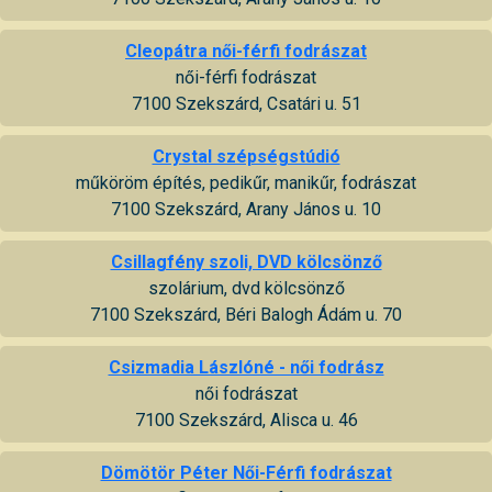
Cleopátra női-férfi fodrászat
női-férfi fodrászat
7100 Szekszárd, Csatári u. 51
Crystal szépségstúdió
műköröm építés, pedikűr, manikűr, fodrászat
7100 Szekszárd, Arany János u. 10
Csillagfény szoli, DVD kölcsönző
szolárium, dvd kölcsönző
7100 Szekszárd, Béri Balogh Ádám u. 70
Csizmadia Lászlóné - női fodrász
női fodrászat
7100 Szekszárd, Alisca u. 46
Dömötör Péter Női-Férfi fodrászat