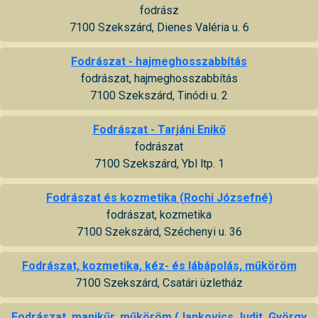
fodrász
7100 Szekszárd, Dienes Valéria u. 6
Fodrászat - hajmeghosszabbítás
fodrászat, hajmeghosszabbítás
7100 Szekszárd, Tinódi u. 2
Fodrászat - Tarjáni Enikő
fodrászat
7100 Szekszárd, Ybl ltp. 1
Fodrászat és kozmetika (Rochi Józsefné)
fodrászat, kozmetika
7100 Szekszárd, Széchenyi u. 36
Fodrászat, kozmetika, kéz- és lábápolás, műköröm
7100 Szekszárd, Csatári üzletház
Fodrászat, manikűr, műköröm (Jankovics Judit, György