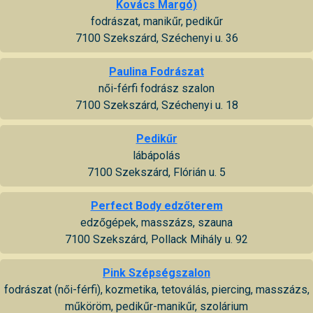
Kovács Margó)
fodrászat, manikűr, pedikűr
7100 Szekszárd, Széchenyi u. 36
Paulina Fodrászat
női-férfi fodrász szalon
7100 Szekszárd, Széchenyi u. 18
Pedikűr
lábápolás
7100 Szekszárd, Flórián u. 5
Perfect Body edzőterem
edzőgépek, masszázs, szauna
7100 Szekszárd, Pollack Mihály u. 92
Pink Szépségszalon
fodrászat (női-férfi), kozmetika, tetoválás, piercing, masszázs,
műköröm, pedikűr-manikűr, szolárium