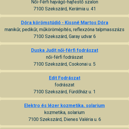
Női-Férfi hajvágó-hajfestő szalon
7100 Szekszárd, Kerámia u. 41
Dóra körömstúdió - Kissné Martos Dóra
manikűr, pedikűr, műkörömépítés, reflexzóna talpmasszázs
7100 Szekszárd, Garay udvar 6
Duska Judit női-férfi fodrászat
női-férfi fodrászat
7100 Szekszárd, Csokonai u. 5
Edit Fodrászat
fodrászat
7100 Szekszárd, Fürdőház u. 1
Elektro és lézer kozmetika, solarium
kozmetika, solarium
7100 Szekszárd, Dienes Valéria u. 6