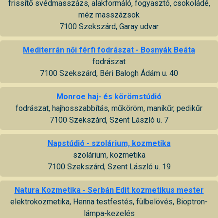
frissítő svédmasszázs, alakformáló, fogyasztó, csokoládé,
méz masszázsok
7100 Szekszárd, Garay udvar
Mediterrán női férfi fodrászat - Bosnyák Beáta
fodrászat
7100 Szekszárd, Béri Balogh Ádám u. 40
Monroe haj- és körömstúdió
fodrászat, hajhosszabbítás, műköröm, manikűr, pedikűr
7100 Szekszárd, Szent László u. 7
Napstúdió - szolárium, kozmetika
szolárium, kozmetika
7100 Szekszárd, Szent László u. 19
Natura Kozmetika - Serbán Edit kozmetikus mester
elektrokozmetika, Henna testfestés, fülbelövés, Bioptron-
lámpa-kezelés