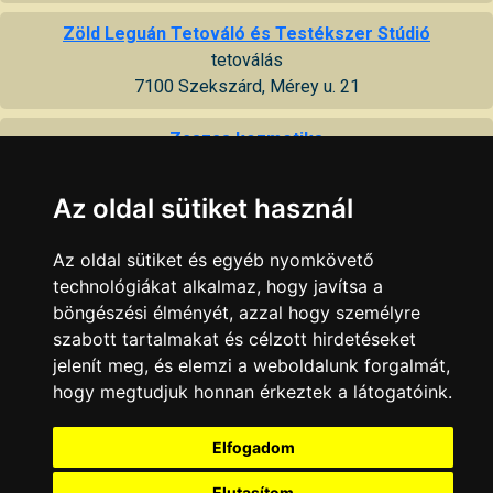
Zöld Leguán Tetováló és Testékszer Stúdió
tetoválás
7100 Szekszárd, Mérey u. 21
Zsazsa kozmetika
kozmetika, bioptronlámpa-kezelés
7100 Szekszárd, Béri Balogh Ádám u. 72
Az oldal sütiket használ
KAPCSOLAT
|
HIRDETÉS
Az oldal sütiket és egyéb nyomkövető
Minden jog fenntartva © 2002 - 2026 Szeki.hu
technológiákat alkalmaz, hogy javítsa a
böngészési élményét, azzal hogy személyre
szabott tartalmakat és célzott hirdetéseket
jelenít meg, és elemzi a weboldalunk forgalmát,
hogy megtudjuk honnan érkeztek a látogatóink.
Elfogadom
Elutasítom