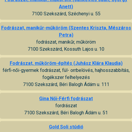
Anett)
7100 Szekszárd, Széchenyi u. 55
Fodrászat, manikűr-műköröm (Szentes Kriszta, Mészáros
Petra)
fodrászat, manikűr, műköröm
7100 Szekszárd, Kossuth Lajos u. 10
Fodrászat, műköröm-építés (Juhász Klára Klaudia)
férfi-női-gyermek fodrászat, fül- orrbelövés, hajhosszabbítás,
fogékszer felhelyezés
7100 Szekszárd, Béri Balogh Ádám u. 111
Gina Női-Férfi fodrászat
fordrászat
7100 Szekszárd, Béri Balogh Ádám u. 51
Gold Soli stúdió