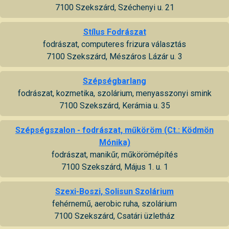
7100 Szekszárd, Széchenyi u. 21
Stílus Fodrászat
fodrászat, computeres frizura választás
7100 Szekszárd, Mészáros Lázár u. 3
Szépségbarlang
fodrászat, kozmetika, szolárium, menyasszonyi smink
7100 Szekszárd, Kerámia u. 35
Szépségszalon - fodrászat, műköröm (Ct.: Ködmön
Mónika)
fodrászat, manikűr, műkörömépítés
7100 Szekszárd, Május 1. u. 1
Szexi-Boszi, Solisun Szolárium
fehérnemű, aerobic ruha, szolárium
7100 Szekszárd, Csatári üzletház