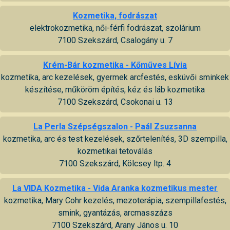
Kozmetika, fodrászat
elektrokozmetika, női-férfi fodrászat, szolárium
7100 Szekszárd, Csalogány u. 7
Krém-Bár kozmetika - Kőműves Lívia
kozmetika, arc kezelések, gyermek arcfestés, esküvői sminkek
készítése, műköröm építés, kéz és láb kozmetika
7100 Szekszárd, Csokonai u. 13
La Perla Szépségszalon - Paál Zsuzsanna
kozmetika, arc és test kezelések, szőrtelenítés, 3D szempilla,
kozmetikai tetoválás
7100 Szekszárd, Kölcsey ltp. 4
La VIDA Kozmetika - Vida Aranka kozmetikus mester
kozmetika, Mary Cohr kezelés, mezoterápia, szempillafestés,
smink, gyantázás, arcmasszázs
7100 Szekszárd, Arany János u. 10