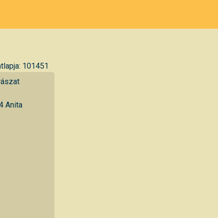
tlapja: 101451
rászat
 Anita