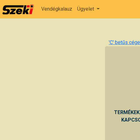
Vendégkalauz
Ügyelet
'C' betűs cégek
TERMÉKEK
KAPCSO