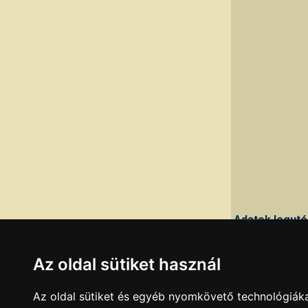
Adatok legutó
Ha a fenti adato
Az oldal sütiket használ
Az oldal sütiket és egyéb nyomkövető technológiáka