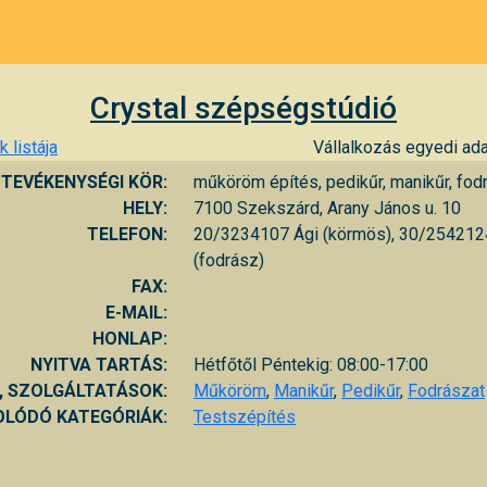
Crystal szépségstúdió
 listája
Vállalkozás egyedi ada
TEVÉKENYSÉGI KÖR:
műköröm építés, pedikűr, manikűr, fod
HELY:
7100 Szekszárd, Arany János u. 10
TELEFON:
20/3234107 Ági (körmös), 30/2542124
(fodrász)
FAX:
E-MAIL:
HONLAP:
NYITVA TARTÁS:
Hétfőtől Péntekig: 08:00-17:00
, SZOLGÁLTATÁSOK:
Műköröm
,
Manikűr
,
Pedikűr
,
Fodrászat
LÓDÓ KATEGÓRIÁK:
Testszépítés