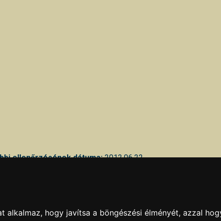
bbi ellenőrzésének dátuma:
2012.06.22
kban hibát talál, azt az
itt
olvasható módokon jelentheti be.
KAPCSOLAT
|
HIRDETÉS
Minden jog fenntartva © 2002 - 2026 Szeki.hu
t alkalmaz, hogy javítsa a böngészési élményét, azzal hog