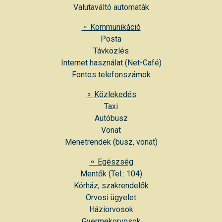
Valutaváltó automaták
⚬ Kommunikáció
Posta
Távközlés
Internet használat (Net-Café)
Fontos telefonszámok
⚬ Közlekedés
Taxi
Autóbusz
Vonat
Menetrendek (
busz
,
vonat
)
⚬ Egészség
Mentők (Tel.: 104)
Kórház
,
szakrendelők
Orvosi ügyelet
Háziorvosok
Gyermekorvosok