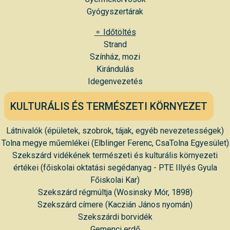
Gyógyszertárak
⚬ Időtöltés
Strand
Színház
,
mozi
Kirándulás
Idegenvezetés
KULTURÁLIS ÉS TERMÉSZETI KÖRNYEZET
Látnivalók (épületek, szobrok, tájak, egyéb nevezetességek)
Tolna megye műemlékei (Elblinger Ferenc, CsaTolna Egyesület)
Szekszárd vidékének természeti és kulturális környezeti
értékei (főiskolai oktatási segédanyag - PTE Illyés Gyula
Főiskolai Kar)
Szekszárd régmúltja (Wosinsky Mór, 1898)
Szekszárd címere (Kaczián János nyomán)
Szekszárdi borvidék
Gemenci erdő