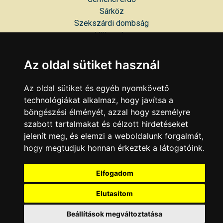
Sárköz
Szekszárdi dombság
Völgység
Tolnai hegyhát
Tolnai mezőföld
Az oldal sütiket használ
RENDSZERES ESEMÉNYEK
Az oldal sütiket és egyéb nyomkövető
technológiákat alkalmaz, hogy javítsa a
Alisca Bornapok
böngészési élményét, azzal hogy személyre
Pünkösdi Fesztivál
szabott tartalmakat és célzott hirdetéseket
Szent László nap
jelenít meg, és elemzi a weboldalunk forgalmát,
Gemenci Nagydíj kerékpárverseny
hogy megtudjuk honnan érkeztek a látogatóink.
Dunamenti Folklór Fesztivál
Szekszárdi Szüreti Napok
Elfogadom
Szekszárdi Néptáncfesztivál
Elutasítom
KAPCSOLAT
|
HIRDETÉS
Minden jog fenntartva © 2002 - 2026 Szeki.hu
Beállítások megváltoztatása