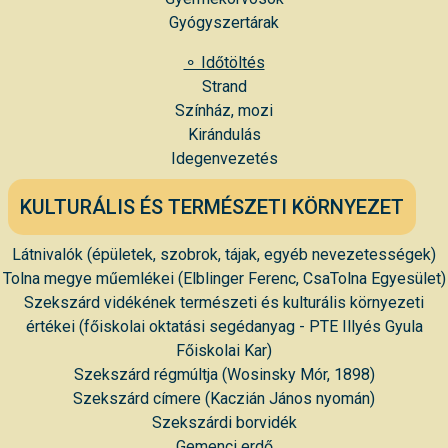
Gyógyszertárak
⚬ Időtöltés
Strand
Színház
,
mozi
Kirándulás
Idegenvezetés
KULTURÁLIS ÉS TERMÉSZETI KÖRNYEZET
Látnivalók (épületek, szobrok, tájak, egyéb nevezetességek)
Tolna megye műemlékei (Elblinger Ferenc, CsaTolna Egyesület)
Szekszárd vidékének természeti és kulturális környezeti
értékei (főiskolai oktatási segédanyag - PTE Illyés Gyula
Főiskolai Kar)
Szekszárd régmúltja (Wosinsky Mór, 1898)
Szekszárd címere (Kaczián János nyomán)
Szekszárdi borvidék
Gemenci erdő