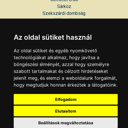
Sárköz
Szekszárdi dombság
Völgység
Tolnai hegyhát
Tolnai mezőföld
Az oldal sütiket használ
RENDSZERES ESEMÉNYEK
Az oldal sütiket és egyéb nyomkövető
technológiákat alkalmaz, hogy javítsa a
Alisca Bornapok
böngészési élményét, azzal hogy személyre
Pünkösdi Fesztivál
szabott tartalmakat és célzott hirdetéseket
Szent László nap
jelenít meg, és elemzi a weboldalunk forgalmát,
Gemenci Nagydíj kerékpárverseny
hogy megtudjuk honnan érkeztek a látogatóink.
Dunamenti Folklór Fesztivál
Szekszárdi Szüreti Napok
Elfogadom
Szekszárdi Néptáncfesztivál
Elutasítom
KAPCSOLAT
|
HIRDETÉS
Minden jog fenntartva © 2002 - 2026 Szeki.hu
Beállítások megváltoztatása