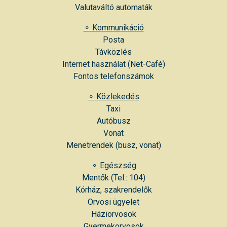
Valutaváltó automaták
⚬ Kommunikáció
Posta
Távközlés
Internet használat (Net-Café)
Fontos telefonszámok
⚬ Közlekedés
Taxi
Autóbusz
Vonat
Menetrendek (
busz
,
vonat
)
⚬ Egészség
Mentők (Tel.: 104)
Kórház
,
szakrendelők
Orvosi ügyelet
Háziorvosok
Gyermekorvosok