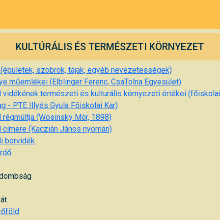
KULTÚRÁLIS ÉS TERMÉSZETI KÖRNYEZET
 (épületek, szobrok, tájak, egyéb nevezetességek)
e műemlékei (Elblinger Ferenc, CsaTolna Egyesület)
vidékének természeti és kulturális környezeti értékei (főiskolai
 - PTE Illyés Gyula Főiskolai Kar)
 régmúltja (Wosinsky Mór, 1898)
 címere (Kaczián János nyomán)
i borvidék
rdő
 dombság
át
zőföld