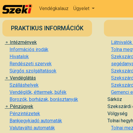
Vendégkalauz
Ügyelet
PRAKTIKUS INFORMÁCIÓK
⚬ Intézmények
Látnivalók
Információs irodák
Tolna megy
Hivatalok
Szekszárd 
Rendészeti szervek
segédanyag
Sürgős szolgáltatások
Szekszárd
⚬ Vendéglátás
Szekszárd
Szálláshelyek
Szekszárd
Vendéglők, éttermek, büfék
Gemenci e
Borozók, borházak, borásztanyák
Sárköz
⚬ Pénzügyek
Szekszárdi
Pénzintézetek
Völgység
Bankjegykiadó automaták
Tolnai hegyh
Valutaváltó automaták
Tolnai me