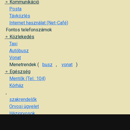
⚬ Kommunikáció
Posta
Távközlés
Internet használat (Net-Café)
Fontos telefonszámok
⚬ Közlekedés
Taxi
Autóbusz
Vonat
Menetrendek (
busz
,
vonat
)
⚬ Egészség
Mentők (Tel.: 104)
Kórház
,
szakrendelők
Orvosi ügyelet
Háziorvosok
Gyermekorvosok
Gyógyszertárak