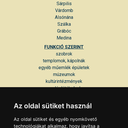
Sárpilis
Várdomb
Alsónána
Szálka
Grábóc
Medina
FUNKCIÓ SZERINT
szobrok
templomok, kápolnák
egyéb műemlék épületek
múzeumok
kultúrintézmények
vendéglátóhelyek
üzletházak
Nevezetes (egykori) magánházak
Az oldal sütiket használ
Egyéb épületek
hegyek-völgyek, tájak
Az oldal sütiket és egyéb nyomkövető
KOR SZERINT
technológiákat alkalmaz, hogy javítsa a