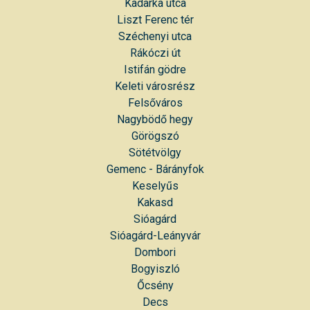
Kadarka utca
Liszt Ferenc tér
Széchenyi utca
Rákóczi út
Istifán gödre
Keleti városrész
Felsőváros
Nagybödő hegy
Görögszó
Sötétvölgy
Gemenc - Bárányfok
Keselyűs
Kakasd
Sióagárd
Sióagárd-Leányvár
Dombori
Bogyiszló
Őcsény
Decs