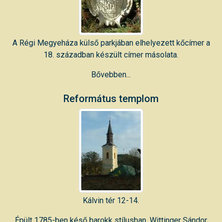
A Régi Megyeháza külső parkjában elhelyezett kőcímer a
18. században készült címer másolata.
Bővebben...
Református templom
Kálvin tér 12-14.
Épült 1785-ben késő barokk stílusban, Wittinger Sándor