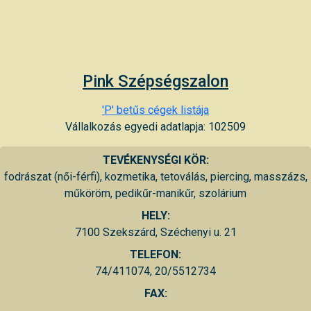
Pink Szépségszalon
'P' betűs cégek listája
Vállalkozás egyedi adatlapja: 102509
TEVÉKENYSÉGI KÖR:
fodrászat (női-férfi), kozmetika, tetoválás, piercing, masszázs,
műköröm, pedikűr-manikűr, szolárium
HELY:
7100 Szekszárd, Széchenyi u. 21
TELEFON:
74/411074, 20/5512734
FAX: