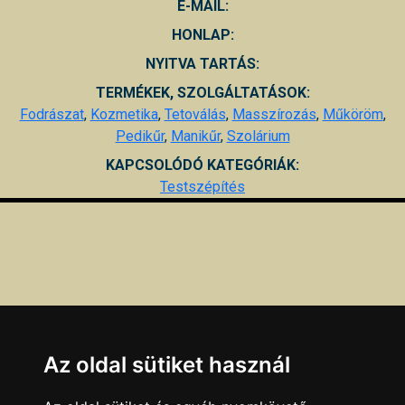
E-MAIL:
HONLAP:
NYITVA TARTÁS:
TERMÉKEK, SZOLGÁLTATÁSOK:
Fodrászat
,
Kozmetika
,
Tetoválás
,
Masszírozás
,
Műköröm
,
Pedikűr
,
Manikűr
,
Szolárium
KAPCSOLÓDÓ KATEGÓRIÁK:
Testszépítés
Az oldal sütiket használ