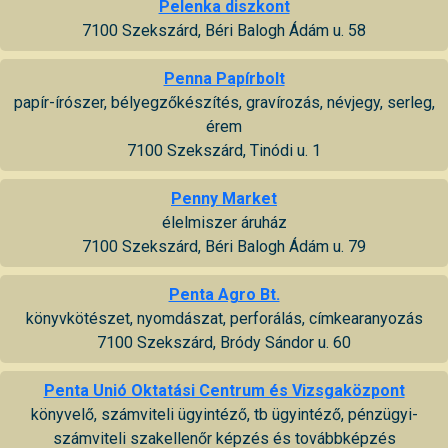
Pelenka diszkont
7100 Szekszárd, Béri Balogh Ádám u. 58
Penna Papírbolt
papír-írószer, bélyegzőkészítés, gravírozás, névjegy, serleg,
érem
7100 Szekszárd, Tinódi u. 1
Penny Market
élelmiszer áruház
7100 Szekszárd, Béri Balogh Ádám u. 79
Penta Agro Bt.
könyvkötészet, nyomdászat, perforálás, címkearanyozás
7100 Szekszárd, Bródy Sándor u. 60
Penta Unió Oktatási Centrum és Vizsgaközpont
könyvelő, számviteli ügyintéző, tb ügyintéző, pénzügyi-
számviteli szakellenőr képzés és továbbképzés