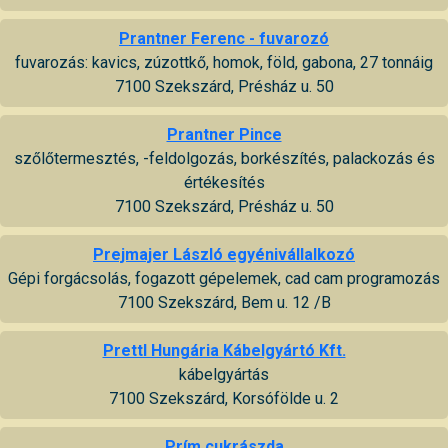
Prantner Ferenc - fuvarozó
fuvarozás: kavics, zúzottkő, homok, föld, gabona, 27 tonnáig
7100 Szekszárd, Présház u. 50
Prantner Pince
szőlőtermesztés, -feldolgozás, borkészítés, palackozás és
értékesítés
7100 Szekszárd, Présház u. 50
Prejmajer László egyénivállalkozó
Gépi forgácsolás, fogazott gépelemek, cad cam programozás
7100 Szekszárd, Bem u. 12 /B
Prettl Hungária Kábelgyártó Kft.
kábelgyártás
7100 Szekszárd, Korsófölde u. 2
Prím cukrászda