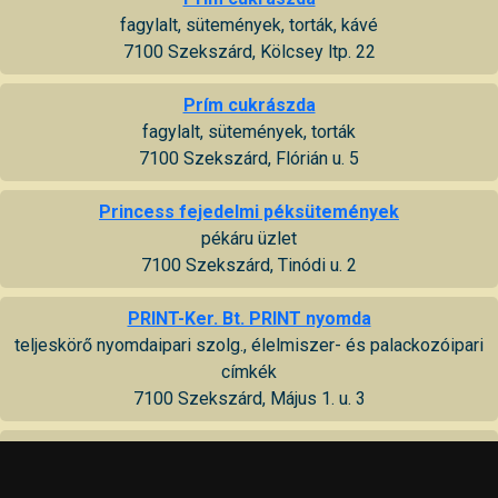
fagylalt, sütemények, torták, kávé
7100 Szekszárd, Kölcsey ltp. 22
Prím cukrászda
fagylalt, sütemények, torták
7100 Szekszárd, Flórián u. 5
Princess fejedelmi péksütemények
pékáru üzlet
7100 Szekszárd, Tinódi u. 2
PRINT-Ker. Bt. PRINT nyomda
teljeskörő nyomdaipari szolg., élelmiszer- és palackozóipari
címkék
7100 Szekszárd, Május 1. u. 3
Printer szerviz (Ct.: Csík József)
nyomtató szerviz és számítástechnikai szaküzlet