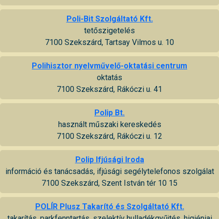
Poli-Bit Szolgáltató Kft.
tetőszigetelés
7100 Szekszárd, Tartsay Vilmos u. 10
Polihisztor nyelvművelő-oktatási centrum
oktatás
7100 Szekszárd, Rákóczi u. 41
Polip Bt.
használt műszaki kereskedés
7100 Szekszárd, Rákóczi u. 12
Polip Ifjúsági Iroda
információ és tanácsadás, ifjúsági segélytelefonos szolgálat
7100 Szekszárd, Szent István tér 10 15
POLÍR Plusz Takarító és Szolgáltató Kft.
takarítás, parkfenntartás, szelektív hulladékgyűjtés, higiéniai