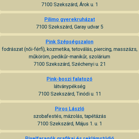
7100 Szekszárd, Árok u. 1
Pilimo gyerekruházat
7100 Szekszárd, Garay udvar 5
Pink Szépségszalon
fodrászat (női-férfi), kozmetika, tetoválás, piercing, masszázs,
műköröm, pedikűr-manikűr, szolárium
7100 Szekszárd, Széchenyi u. 21
Pink-boszi falatozó
látványpékség
7100 Szekszárd, Tinódi u. 11
Piros László
szobafestés, mázolás, tapétázás
7100 Szekszárd, Május 1. u. 1
Pixelfaragók grafikai és reklámstúdió