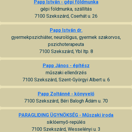
Papp István - gépi földmunka
gépi földmunka, szállítás
7100 Szekszárd, Cserhát u. 26
Papp István dr.
gyermekpszichiáter, neurológus, gyermek szakorvos,
pszichoterapeuta
7100 Szekszárd, Ybl ltp. 8
Papp János - építész
műszaki ellenőrzés
7100 Szekszárd, Szent-Györgyi Albert u. 6
Papp Zoltánné - könyvelő
7100 Szekszárd, Béri Balogh Ádám u. 70
PARAGLIDING ÜGYNÖKSÉG - Műszaki iroda
siklóernyő-repülés
7100 Szekszárd, Wesselényi u. 3