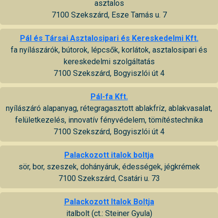
asztalos
7100 Szekszárd, Esze Tamás u. 7
Pál és Társai Asztalosipari és Kereskedelmi Kft.
fa nyílászárók, bútorok, lépcsők, korlátok, asztalosipari és
kereskedelmi szolgáltatás
7100 Szekszárd, Bogyiszlói út 4
Pál-fa Kft.
nyílászáró alapanyag, rétegragasztott ablakfríz, ablakvasalat,
felületkezelés, innovatív fényvédelem, tömítéstechnika
7100 Szekszárd, Bogyiszlói út 4
Palackozott italok boltja
sör, bor, szeszek, dohányáruk, édességek, jégkrémek
7100 Szekszárd, Csatári u. 73
Palackozott Italok Boltja
italbolt (ct.: Steiner Gyula)