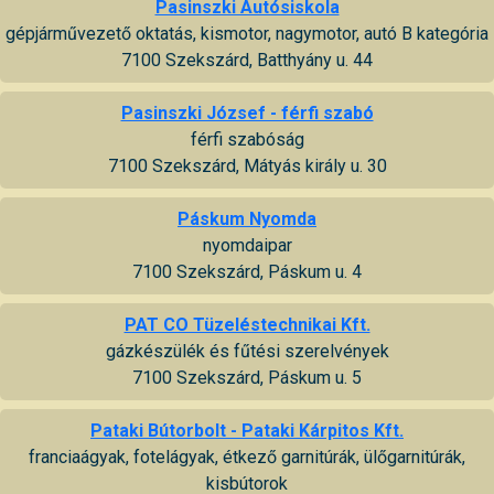
Pasinszki Autósiskola
gépjárművezető oktatás, kismotor, nagymotor, autó B kategória
7100 Szekszárd, Batthyány u. 44
Pasinszki József - férfi szabó
férfi szabóság
7100 Szekszárd, Mátyás király u. 30
Páskum Nyomda
nyomdaipar
7100 Szekszárd, Páskum u. 4
PAT CO Tüzeléstechnikai Kft.
gázkészülék és fűtési szerelvények
7100 Szekszárd, Páskum u. 5
Pataki Bútorbolt - Pataki Kárpitos Kft.
franciaágyak, fotelágyak, étkező garnitúrák, ülőgarnitúrák,
kisbútorok