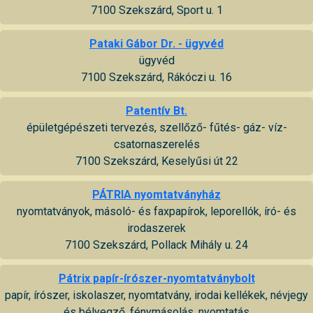
7100 Szekszárd, Sport u. 1
Pataki Gábor Dr. - ügyvéd
ügyvéd
7100 Szekszárd, Rákóczi u. 16
Patentív Bt.
épületgépészeti tervezés, szellőző- fűtés- gáz- víz-
csatornaszerelés
7100 Szekszárd, Keselyűsi út 22
PÁTRIA nyomtatványház
nyomtatványok, másoló- és faxpapírok, leporellók, író- és
irodaszerek
7100 Szekszárd, Pollack Mihály u. 24
Pátrix papír-írószer-nyomtatványbolt
papír, írószer, iskolaszer, nyomtatvány, irodai kellékek, névjegy
és bélyegző, fénymásolás, nyomtatás