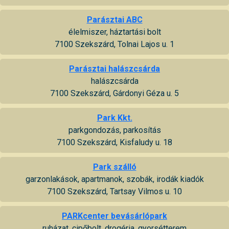
Parásztai ABC
élelmiszer, háztartási bolt
7100 Szekszárd, Tolnai Lajos u. 1
Parásztai halászcsárda
halászcsárda
7100 Szekszárd, Gárdonyi Géza u. 5
Park Kkt.
parkgondozás, parkosítás
7100 Szekszárd, Kisfaludy u. 18
Park szálló
garzonlakások, apartmanok, szobák, irodák kiadók
7100 Szekszárd, Tartsay Vilmos u. 10
PARKcenter bevásárlópark
ruházat, cipőbolt, drogéria, gyorsétterem