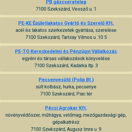
PB gázcseretelep
7100 Szekszárd, Vessző u. 1
PE-KE Épületlakatos Gyártó és Szerelő Kft.
acél és lakatos szerkezetek gyártása, szerelése
7100 Szekszárd, Tartsay Vilmos u. 10 5
PE-TO Kereskedelmi és Pénzügyi Vállalkozás
egyéni és társas vállakozások könyvelése
7100 Szekszárd, Kadarka ltp. 3
Pecsenyesütő (Polip Bt.)
sült kolbász, hurka, pecsenye
7100 Szekszárd, Piac tér
Pécsi Agroker Kft.
növényvédőszer, műtrágya, vetőmag, mezőgazdasági gép,
gépalkatrész
7100 Szekszárd, Augusz Imre u. 9