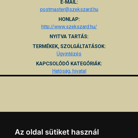
E-MAIL:
postmaster@szekszard.hu
HONLAP:
http://www.szekszard.hu/
NYITVA TARTÁS:
TERMÉKEK, SZOLGÁLTATÁSOK:
Ügyintézés
KAPCSOLÓDÓ KATEGÓRIÁK:
Hatóság, hivatal
Az oldal sütiket használ