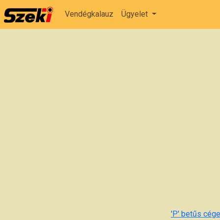
Vendégkalauz
Ügyelet
'P' betűs cége