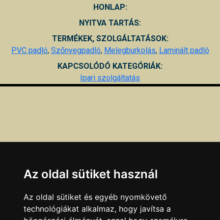
HONLAP:
NYITVA TARTÁS:
TERMÉKEK, SZOLGÁLTATÁSOK:
PVC padló
,
Szőnyegpadló
,
Melegburkolás
,
Laminált padló
KAPCSOLÓDÓ KATEGÓRIÁK:
Ipari szolgáltatás
Az oldal sütiket használ
Az oldal sütiket és egyéb nyomkövető
technológiákat alkalmaz, hogy javítsa a