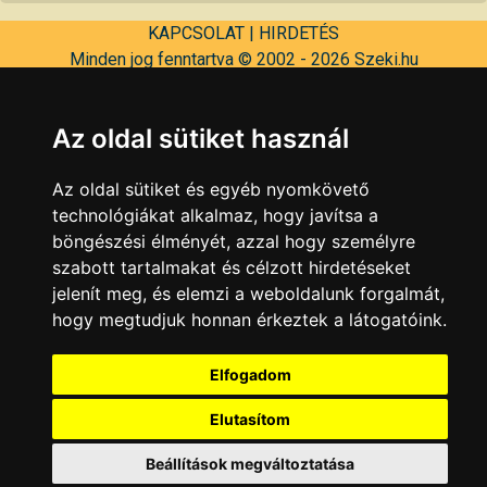
KAPCSOLAT
|
HIRDETÉS
Minden jog fenntartva © 2002 - 2026 Szeki.hu
Az oldal sütiket használ
Az oldal sütiket és egyéb nyomkövető
technológiákat alkalmaz, hogy javítsa a
böngészési élményét, azzal hogy személyre
szabott tartalmakat és célzott hirdetéseket
jelenít meg, és elemzi a weboldalunk forgalmát,
hogy megtudjuk honnan érkeztek a látogatóink.
Elfogadom
Elutasítom
Beállítások megváltoztatása