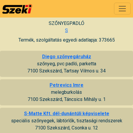
SZŐNYEGPADLÓ
S
Termék, szolgáltatás egyedi adatlapja: 373665
Diego szőnyegáruház
szőnyeg, pvc padló, parketta
7100 Szekszárd, Tartsay Vilmos u. 34
Petrevics Imre
melegburkolás
7100 Szekszárd, Táncsics Mihály u. 1
S-Matte Kft. dél-dunántúli képviselete
speciális szőnyegek, lábtörlők, tisztasági rendszerek
7100 Szekszárd, Csonka u. 12