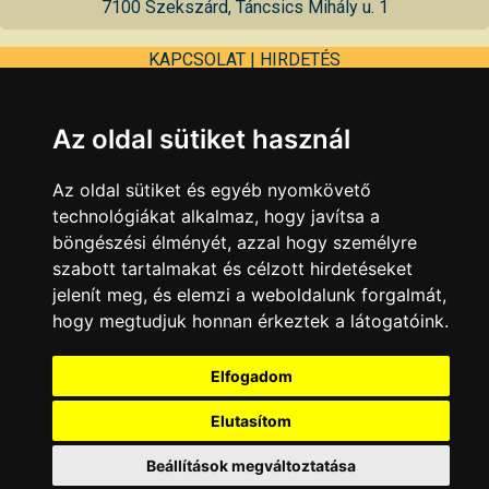
7100 Szekszárd, Táncsics Mihály u. 1
KAPCSOLAT
|
HIRDETÉS
Minden jog fenntartva © 2002 - 2026 Szeki.hu
Az oldal sütiket használ
Az oldal sütiket és egyéb nyomkövető
technológiákat alkalmaz, hogy javítsa a
böngészési élményét, azzal hogy személyre
szabott tartalmakat és célzott hirdetéseket
jelenít meg, és elemzi a weboldalunk forgalmát,
hogy megtudjuk honnan érkeztek a látogatóink.
Elfogadom
Elutasítom
Beállítások megváltoztatása