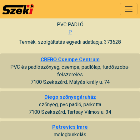
PVC PADLÓ
P
Termék, szolgáltatás egyedi adatlapja: 373628
CREBO Csempe Centrum
PVC és padlószőnyeg, csempe, padlólap, fürdőszoba-
felszerelés
7100 Szekszárd, Mátyás király u. 74
Diego szőnyegáruház
szőnyeg, pvc padló, parketta
7100 Szekszárd, Tartsay Vilmos u. 34
Petrevics Imre
melegburkolás