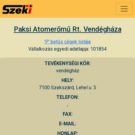
Paksi Atomerőmű Rt. Vendégháza
'P' betűs cégek listája
Vállalkozás egyedi adatlapja: 101854
TEVÉKENYSÉGI KÖR:
vendégház
HELY:
7100 Szekszárd, Lehel u. 5
TELEFON:
,
FAX:
E-MAIL:
HONLAP: