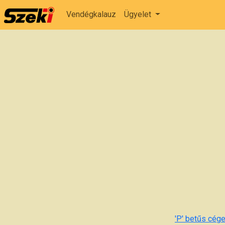
Vendégkalauz
Ügyelet
'P' betűs cége