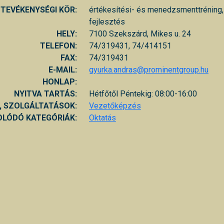
TEVÉKENYSÉGI KÖR:
értékesítési- és menedzsmenttréning
fejlesztés
HELY:
7100 Szekszárd, Mikes u. 24
TELEFON:
74/319431, 74/414151
FAX:
74/319431
E-MAIL:
gyurka.andras@prominentgroup.hu
HONLAP:
NYITVA TARTÁS:
Hétfőtől Péntekig: 08:00-16:00
, SZOLGÁLTATÁSOK:
Vezetőképzés
LÓDÓ KATEGÓRIÁK:
Oktatás