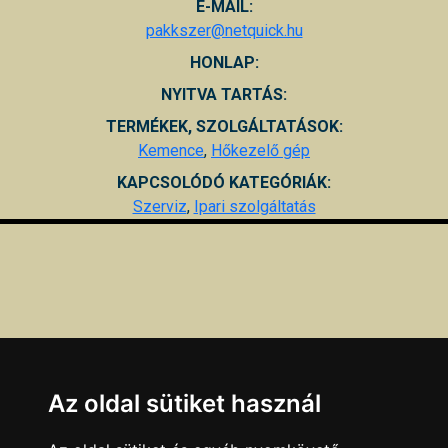
E-MAIL:
pakkszer@netquick.hu
HONLAP:
NYITVA TARTÁS:
TERMÉKEK, SZOLGÁLTATÁSOK:
Kemence
,
Hőkezelő gép
KAPCSOLÓDÓ KATEGÓRIÁK:
Szerviz
,
Ipari szolgáltatás
Az oldal sütiket használ