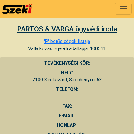
PARTOS & VARGA ügyvédi iroda
'P' betűs cégek listája
Vállalkozás egyedi adatlapja: 100511
TEVÉKENYSÉGI KÖR:
HELY:
7100 Szekszárd, Széchenyi u. 53
TELEFON:
,
FAX:
E-MAIL:
HONLAP: