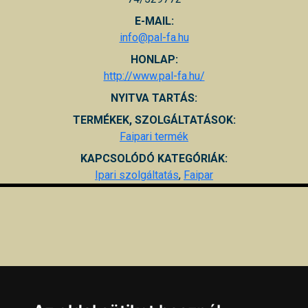
E-MAIL:
info@pal-fa.hu
HONLAP:
http://www.pal-fa.hu/
NYITVA TARTÁS:
TERMÉKEK, SZOLGÁLTATÁSOK:
Faipari termék
KAPCSOLÓDÓ KATEGÓRIÁK:
Ipari szolgáltatás
,
Faipar