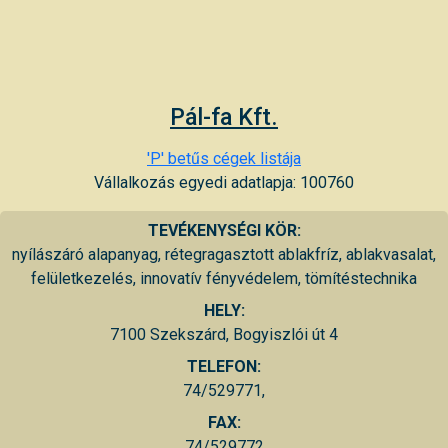
Pál-fa Kft.
'P' betűs cégek listája
Vállalkozás egyedi adatlapja: 100760
TEVÉKENYSÉGI KÖR:
nyílászáró alapanyag, rétegragasztott ablakfríz, ablakvasalat,
felületkezelés, innovatív fényvédelem, tömítéstechnika
HELY:
7100 Szekszárd, Bogyiszlói út 4
TELEFON:
74/529771,
FAX:
74/529772