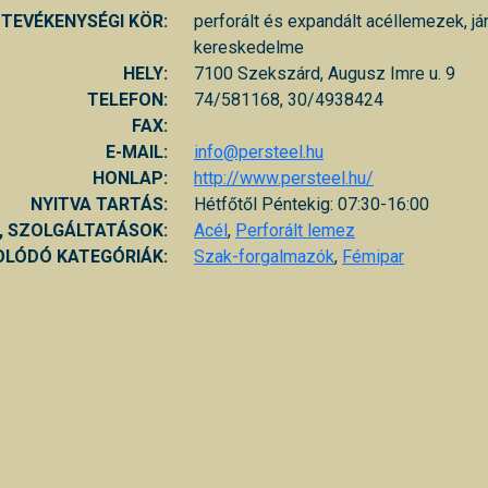
TEVÉKENYSÉGI KÖR:
perforált és expandált acéllemezek, j
kereskedelme
HELY:
7100 Szekszárd, Augusz Imre u. 9
TELEFON:
74/581168, 30/4938424
FAX:
E-MAIL:
info@persteel.hu
HONLAP:
http://www.persteel.hu/
NYITVA TARTÁS:
Hétfőtől Péntekig: 07:30-16:00
, SZOLGÁLTATÁSOK:
Acél
,
Perforált lemez
LÓDÓ KATEGÓRIÁK:
Szak-forgalmazók
,
Fémipar