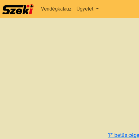
Vendégkalauz
Ügyelet
'P' betűs cége