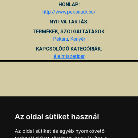
HONLAP:
http://www.peksnack.hu/
NYITVA TARTÁS:
TERMÉKEK, SZOLGÁLTATÁSOK:
Pékáru
,
Kenyér
KAPCSOLÓDÓ KATEGÓRIÁK:
élelmiszeripar
Az oldal sütiket használ
Az oldal sütiket és egyéb nyomkövető