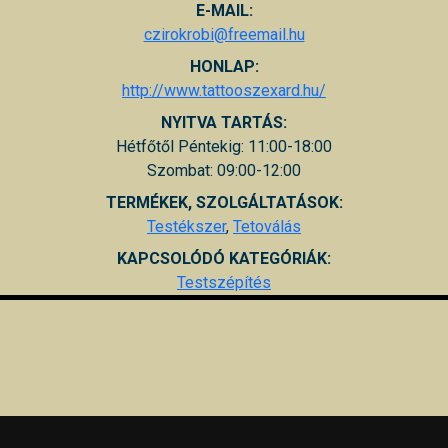
E-MAIL:
czirokrobi@freemail.hu
HONLAP:
http://www.tattooszexard.hu/
NYITVA TARTÁS:
Hétfőtől Péntekig: 11:00-18:00
Szombat: 09:00-12:00
TERMÉKEK, SZOLGÁLTATÁSOK:
Testékszer
,
Tetoválás
KAPCSOLÓDÓ KATEGÓRIÁK:
Testszépítés