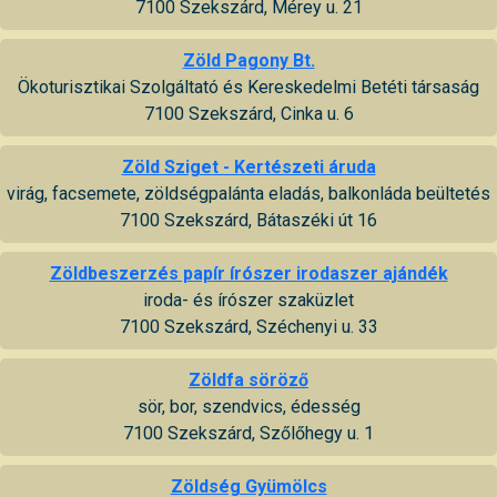
7100 Szekszárd, Mérey u. 21
Zöld Pagony Bt.
Ökoturisztikai Szolgáltató és Kereskedelmi Betéti társaság
7100 Szekszárd, Cinka u. 6
Zöld Sziget - Kertészeti áruda
virág, facsemete, zöldségpalánta eladás, balkonláda beültetés
7100 Szekszárd, Bátaszéki út 16
Zöldbeszerzés papír írószer irodaszer ajándék
iroda- és írószer szaküzlet
7100 Szekszárd, Széchenyi u. 33
Zöldfa söröző
sör, bor, szendvics, édesség
7100 Szekszárd, Szőlőhegy u. 1
Zöldség Gyümölcs