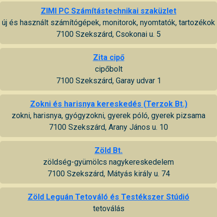
ZIMI PC Számítástechnikai szaküzlet
új és használt számítógépek, monitorok, nyomtatók, tartozékok
7100 Szekszárd, Csokonai u. 5
Zita cipő
cipőbolt
7100 Szekszárd, Garay udvar 1
Zokni és harisnya kereskedés (Terzok Bt.)
zokni, harisnya, gyógyzokni, gyerek póló, gyerek pizsama
7100 Szekszárd, Arany János u. 10
Zöld Bt.
zöldség-gyümölcs nagykereskedelem
7100 Szekszárd, Mátyás király u. 74
Zöld Leguán Tetováló és Testékszer Stúdió
tetoválás