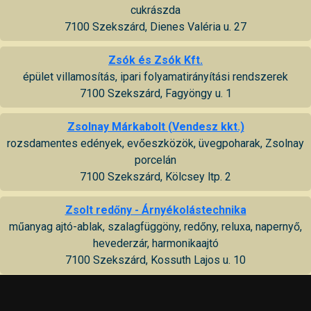
cukrászda
7100 Szekszárd, Dienes Valéria u. 27
Zsók és Zsók Kft.
épület villamosítás, ipari folyamatirányítási rendszerek
7100 Szekszárd, Fagyöngy u. 1
Zsolnay Márkabolt (Vendesz kkt.)
rozsdamentes edények, evőeszközök, üvegpoharak, Zsolnay
porcelán
7100 Szekszárd, Kölcsey ltp. 2
Zsolt redőny - Árnyékolástechnika
műanyag ajtó-ablak, szalagfüggöny, redőny, reluxa, napernyő,
hevederzár, harmonikaajtó
7100 Szekszárd, Kossuth Lajos u. 10
Zsuzsi Fehérnemű
fehérnemű bolt