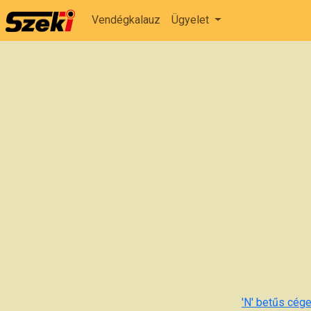
Vendégkalauz
Ügyelet
'N' betűs cége