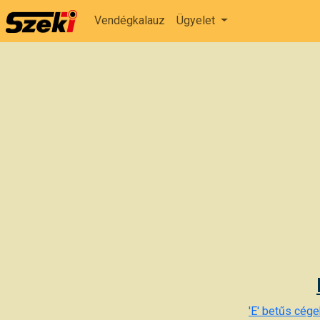
Vendégkalauz
Ügyelet
'E' betűs cégek