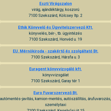
Eszti Virágszalon
virág, ajándéktárgy, koszorú
7100 Szekszárd, Kölcsey ltp. 2
Ethik Könyvelő és Ügyvitelszervező Kft.
könyvelés, bér-, tb. ügyintézés
7100 Szekszárd, Honvéd u. 19
EU. Mérnökiroda - szakértő és szolgáltató Bt.
7100 Szekszárd, Hársfa u. 3
Euragent könyvvizsgáló kft.
könyvvizsgálat
7100 Szekszárd, Garay tér 1
Euro Fuvarszervező Bt.
autómentés-javítás, kamion-mentés, autószállítás, árufuvarozás,
személytaxi
7100 Szekszárd, Keselyűsi út 15