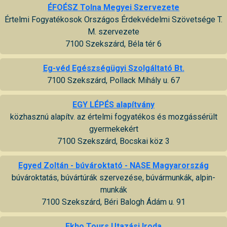
ÉFOÉSZ Tolna Megyei Szervezete
Értelmi Fogyatékosok Országos Érdekvédelmi Szövetsége T.
M. szervezete
7100 Szekszárd, Béla tér 6
Eg-véd Egészségügyi Szolgáltató Bt.
7100 Szekszárd, Pollack Mihály u. 67
EGY LÉPÉS alapítvány
közhasznú alapítv. az értelmi fogyatékos és mozgássérült
gyermekekért
7100 Szekszárd, Bocskai köz 3
Egyed Zoltán - búvároktató - NASE Magyarország
búvároktatás, búvártúrák szervezése, búvármunkák, alpin-
munkák
7100 Szekszárd, Béri Balogh Ádám u. 91
Ekho Tours Utazási Iroda