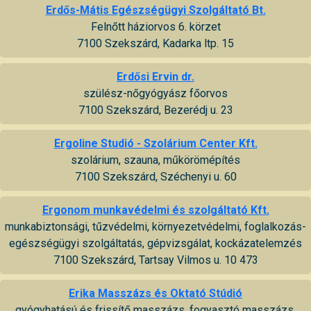
Erdős-Mátis Egészségügyi Szolgáltató Bt.
Felnőtt háziorvos 6. körzet
7100 Szekszárd, Kadarka ltp. 15
Erdősi Ervin dr.
szülész-nőgyógyász főorvos
7100 Szekszárd, Bezerédj u. 23
Ergoline Studió - Szolárium Center Kft.
szolárium, szauna, műkörömépítés
7100 Szekszárd, Széchenyi u. 60
Ergonom munkavédelmi és szolgáltató Kft.
munkabiztonsági, tűzvédelmi, környezetvédelmi, foglalkozás-
egészségügyi szolgáltatás, gépvizsgálat, kockázatelemzés
7100 Szekszárd, Tartsay Vilmos u. 10 473
Erika Masszázs és Oktató Stúdió
gyógyhatású és frissítő masszázs, fogyasztó masszázs,