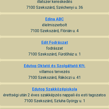
illatszer kereskedés
7100 Szekszárd, Széchenyi u. 36
Edina ABC
élelmiszerbolt
7100 Szekszárd, Flórián u. 4
Edit Fodrászat
fodrászat
7100 Szekszárd, Fürdőház u. 1
Edutop Oktató és Szolgáltató Kft.
villamos tervezés
7100 Szekszárd, Rákóczi u. 41
Edutop Szakközépiskola
érettségi után 2 éves szakképzés nappali és esti tagozatos
7100 Szekszárd, Szluha György u. 1