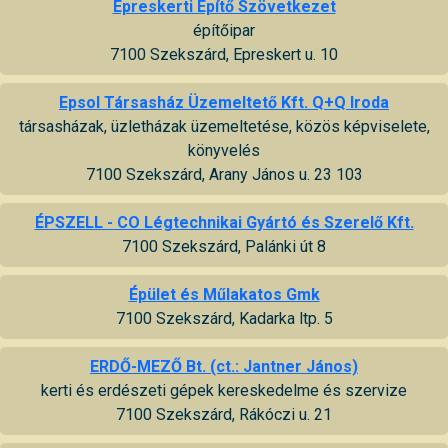
Epreskerti Építő Szövetkezet
építőipar
7100 Szekszárd, Epreskert u. 10
Epsol Társasház Üzemeltető Kft. Q+Q Iroda
társasházak, üzletházak üzemeltetése, közös képviselete,
könyvelés
7100 Szekszárd, Arany János u. 23 103
ÉPSZELL - CO Légtechnikai Gyártó és Szerelő Kft.
7100 Szekszárd, Palánki út 8
Épület és Műlakatos Gmk
7100 Szekszárd, Kadarka ltp. 5
ERDŐ-MEZŐ Bt. (ct.: Jantner János)
kerti és erdészeti gépek kereskedelme és szervize
7100 Szekszárd, Rákóczi u. 21