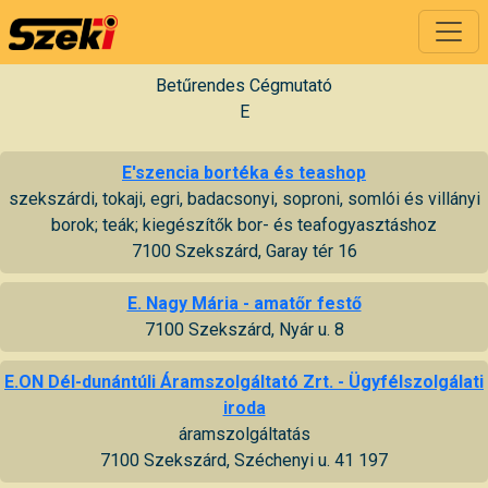
Betűrendes Cégmutató
E
E'szencia bortéka és teashop
szekszárdi, tokaji, egri, badacsonyi, soproni, somlói és villányi
borok; teák; kiegészítők bor- és teafogyasztáshoz
7100 Szekszárd, Garay tér 16
E. Nagy Mária - amatőr festő
7100 Szekszárd, Nyár u. 8
E.ON Dél-dunántúli Áramszolgáltató Zrt. - Ügyfélszolgálati
iroda
áramszolgáltatás
7100 Szekszárd, Széchenyi u. 41 197