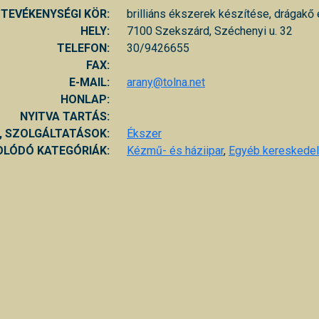
TEVÉKENYSÉGI KÖR:
brilliáns ékszerek készítése, drágakő 
HELY:
7100 Szekszárd, Széchenyi u. 32
TELEFON:
30/9426655
FAX:
E-MAIL:
arany@tolna.net
HONLAP:
NYITVA TARTÁS:
, SZOLGÁLTATÁSOK:
Ékszer
LÓDÓ KATEGÓRIÁK:
Kézmű- és háziipar
,
Egyéb kereskede