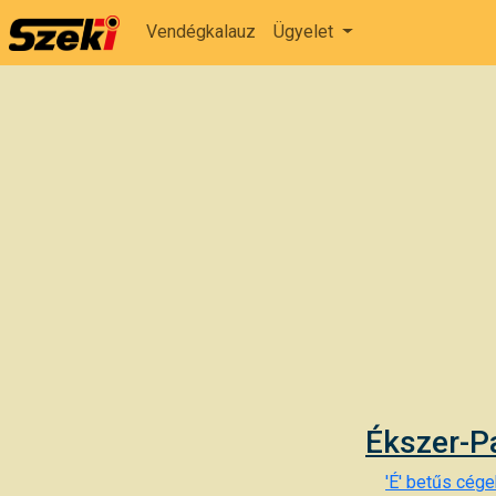
Vendégkalauz
Ügyelet
Ékszer-Pa
'É' betűs cégek