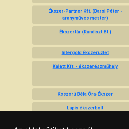
Ékszer-Partner Kft. (Barsi Péter -
aranyműves mester)
Ékszertár (Rundiszt Bt.)
Intergold Ékszerüzlet
Kalett Kft. - ékszerészműhely
Koszorú Béla Óra-Ékszer
Lapis ékszerbolt
Rózsa Ékszerszalon