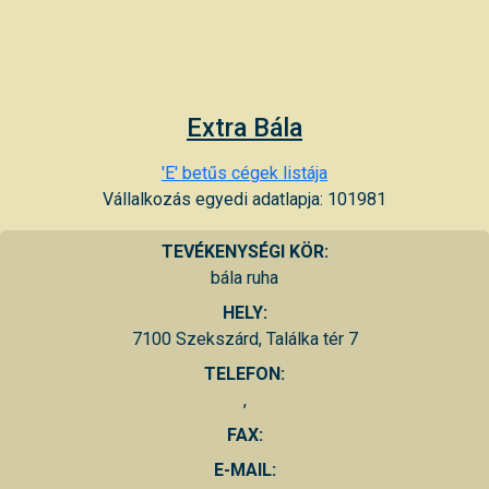
Extra Bála
'E' betűs cégek listája
Vállalkozás egyedi adatlapja: 101981
TEVÉKENYSÉGI KÖR:
bála ruha
HELY:
7100 Szekszárd, Találka tér 7
TELEFON:
,
FAX:
E-MAIL: