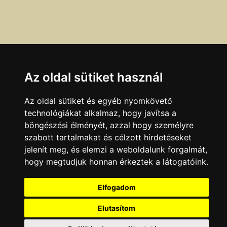
Az oldal sütiket használ
Az oldal sütiket és egyéb nyomkövető
technológiákat alkalmaz, hogy javítsa a
böngészési élményét, azzal hogy személyre
szabott tartalmakat és célzott hirdetéseket
Ha a fenti adatokban hibát talál, azt az
itt
olvasható
jelenít meg, és elemzi a weboldalunk forgalmát,
módokon jelentheti be.
hogy megtudjuk honnan érkeztek a látogatóink.
Adatok legutóbbi ellenőrzésének dátuma:
Elfogadom
2001.06.07
Elutasítom
KAPCSOLAT
|
HIRDETÉS
Minden jog fenntartva © 2002 - 2026 Szeki.hu