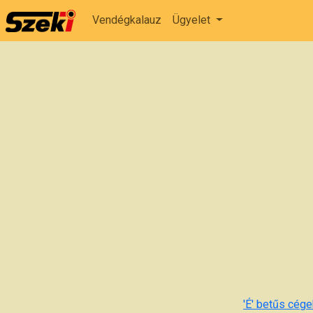
Vendégkalauz
Ügyelet
'É' betűs cégek