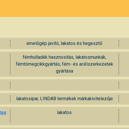
emelőgép javító, lakatos és hegesztő
fémhulladék hasznosítás, lakatosmunkák,
fémtömegcikkgyártás, fém- és acélszerkezetek
gyártása
lakatosipar, LINDAB termékek márkakivitelezője
tos
lakatos