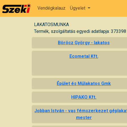
Vendégkalauz
Ügyelet
LAKATOSMUNKA
Termék, szolgáltatás egyedi adatlapja: 373398
Böröcz György - lakatos
Ecometal Kft.
Épület és Műlakatos Gmk
HIPAKO Kft.
Jobban István - vas fémszerkezet géplaka
mester