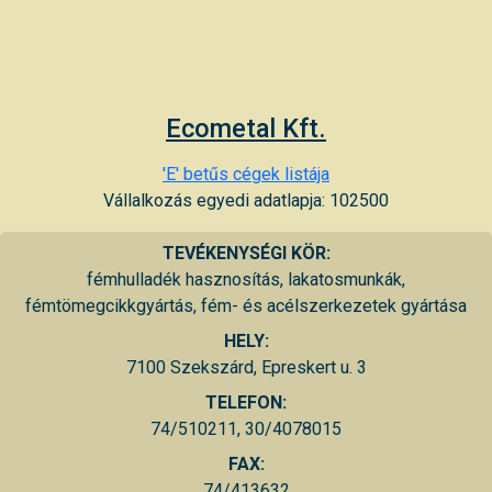
Ecometal Kft.
'E' betűs cégek listája
Vállalkozás egyedi adatlapja: 102500
TEVÉKENYSÉGI KÖR:
fémhulladék hasznosítás, lakatosmunkák,
fémtömegcikkgyártás, fém- és acélszerkezetek gyártása
HELY:
7100 Szekszárd, Epreskert u. 3
TELEFON:
74/510211, 30/4078015
FAX:
74/413632