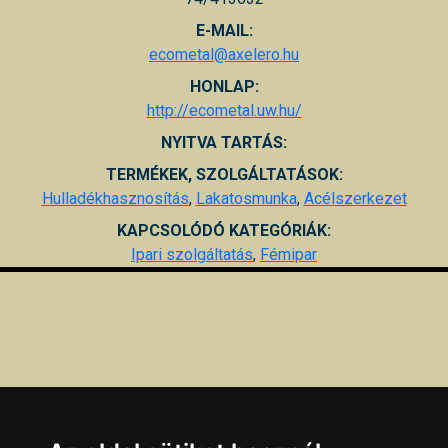
E-MAIL:
ecometal@axelero.hu
HONLAP:
http://ecometal.uw.hu/
NYITVA TARTÁS:
TERMÉKEK, SZOLGÁLTATÁSOK:
Hulladékhasznosítás
,
Lakatosmunka
,
Acélszerkezet
KAPCSOLÓDÓ KATEGÓRIÁK:
Ipari szolgáltatás
,
Fémipar