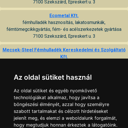
7100 Szekszárd, Epreskert u. 3
Ecometal Kft.
fémhulladék hasznosítás, lakatosmunkák,
fémtömegcikkgyártás, fém- és acélszerkezetek gyártása
7100 Szekszárd, Epreskert u. 3
Mecsek-Steel Fémhulladék Kereskedelmi és Szolgáltató
Kft.
vas- és színesfémhulladék felvásárlás
7100 Szekszárd, Mátyás király u. 73
Az oldal sütiket használ
RFC Promotion Kft.
Az oldal sütiket és egyéb nyomkövető
vas és színesfém hulladék gyűjtés, hasznosítás,
technológiákat alkalmaz, hogy javítsa a
kereskedelem, ipari bontás
böngészési élményét, azzal hogy személyre
7100 Szekszárd, Mátyás király u. 73
szabott tartalmakat és célzott hirdetéseket
jelenít meg, és elemzi a weboldalunk forgalmát,
Szociális Foglalkoztató (Kt-Dinamic Kft.)
hogy megtudjuk honnan érkeztek a látogatóink.
varroda (munkaruha, ágynemű), műanyag tasakok, húsipari