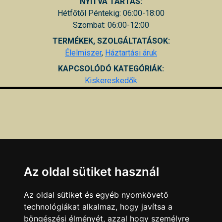
NYITVA TARTÁS:
Hétfőtől Péntekig: 06:00-18:00
Szombat: 06:00-12:00
TERMÉKEK, SZOLGÁLTATÁSOK:
Élelmiszer
,
Háztartási áruk
KAPCSOLÓDÓ KATEGÓRIÁK:
Kiskereskedők
Az oldal sütiket használ
Az oldal sütiket és egyéb nyomkövető
technológiákat alkalmaz, hogy javítsa a
böngészési élményét, azzal hogy személyre