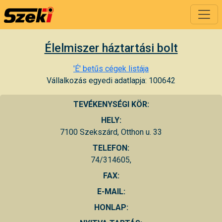
Élelmiszer háztartási bolt
'É' betűs cégek listája
Vállalkozás egyedi adatlapja: 100642
TEVÉKENYSÉGI KÖR:
HELY:
7100 Szekszárd, Otthon u. 33
TELEFON:
74/314605,
FAX:
E-MAIL:
HONLAP: