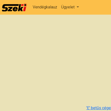
Vendégkalauz
Ügyelet
'E' betűs cégek