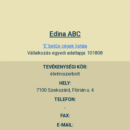
Edina ABC
'E' betűs cégek listája
Vállalkozás egyedi adatlapja: 101808
TEVÉKENYSÉGI KÖR:
élelmiszerbolt
HELY:
7100 Szekszárd, Flórián u. 4
TELEFON:
,
FAX:
E-MAIL: