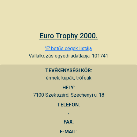
Euro Trophy 2000.
'E' betűs cégek listája
Vállalkozás egyedi adatlapja: 101741
TEVÉKENYSÉGI KÖR:
érmek, kupák, trófeák
HELY:
7100 Szekszárd, Széchenyi u. 18
TELEFON:
,
FAX:
E-MAIL: