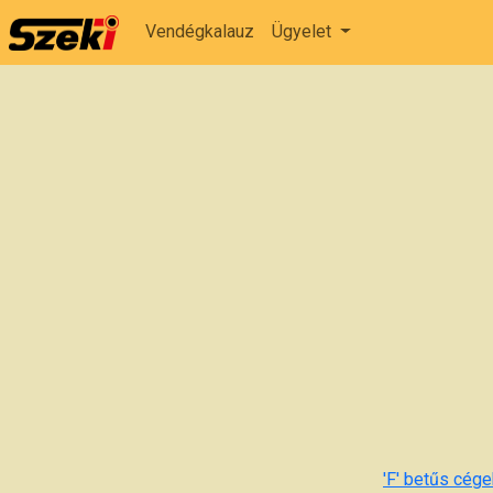
Vendégkalauz
Ügyelet
'F' betűs cégek