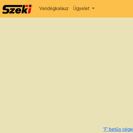
Vendégkalauz
Ügyelet
'F' betűs cégek