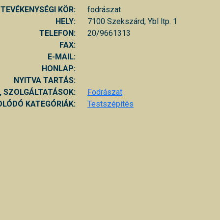
TEVÉKENYSÉGI KÖR:
fodrászat
HELY:
7100 Szekszárd, Ybl ltp. 1
TELEFON:
20/9661313
FAX:
E-MAIL:
HONLAP:
NYITVA TARTÁS:
, SZOLGÁLTATÁSOK:
Fodrászat
LÓDÓ KATEGÓRIÁK:
Testszépítés