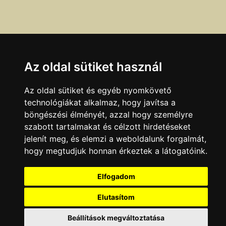
Az oldal sütiket használ
Az oldal sütiket és egyéb nyomkövető
technológiákat alkalmaz, hogy javítsa a
böngészési élményét, azzal hogy személyre
szabott tartalmakat és célzott hirdetéseket
Ha a fenti adatokban hibát talál, azt az
itt
olvasható
jelenít meg, és elemzi a weboldalunk forgalmát,
módokon jelentheti be.
hogy megtudjuk honnan érkeztek a látogatóink.
Adatok legutóbbi ellenőrzésének dátuma:
Elfogadom
2004.04.26
Elutasítom
KAPCSOLAT
|
HIRDETÉS
Minden jog fenntartva © 2002 - 2026 Szeki.hu
Beállítások megváltoztatása