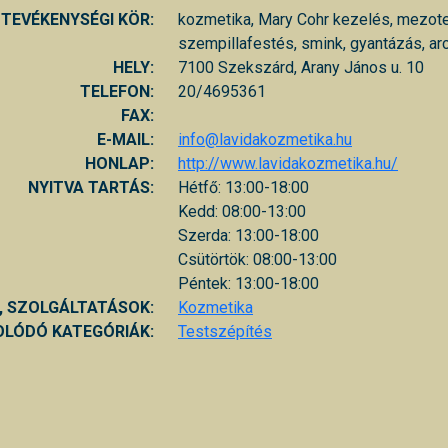
TEVÉKENYSÉGI KÖR:
kozmetika, Mary Cohr kezelés, mezote
szempillafestés, smink, gyantázás, 
HELY:
7100 Szekszárd, Arany János u. 10
TELEFON:
20/4695361
FAX:
E-MAIL:
info@lavidakozmetika.hu
HONLAP:
http://www.lavidakozmetika.hu/
NYITVA TARTÁS:
Hétfő: 13:00-18:00
Kedd: 08:00-13:00
Szerda: 13:00-18:00
Csütörtök: 08:00-13:00
Péntek: 13:00-18:00
, SZOLGÁLTATÁSOK:
Kozmetika
LÓDÓ KATEGÓRIÁK:
Testszépítés