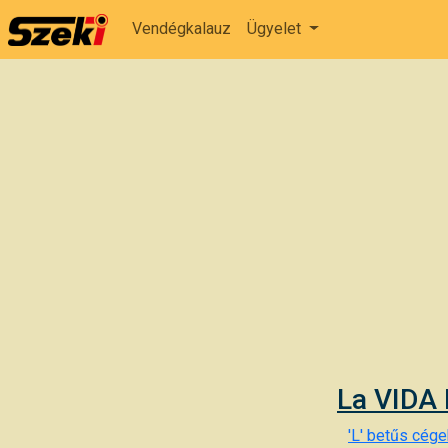
Vendégkalauz
Ügyelet
La VIDA 
'L' betűs cégek