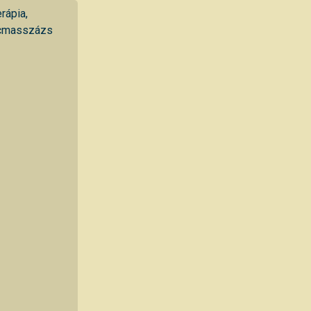
rápia,
arcmasszázs