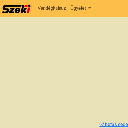
Vendégkalauz
Ügyelet
'K' betűs cégek