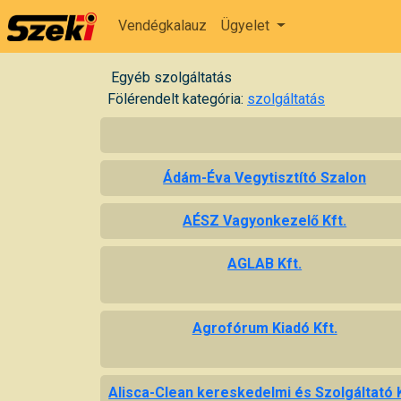
Vendégkalauz
Ügyelet
Egyéb szolgáltatás
Fölérendelt kategória:
szolgáltatás
Ádám-Éva Vegytisztító Szalon
AÉSZ Vagyonkezelő Kft.
AGLAB Kft.
Agrofórum Kiadó Kft.
Alisca-Clean kereskedelmi és Szolgáltató K