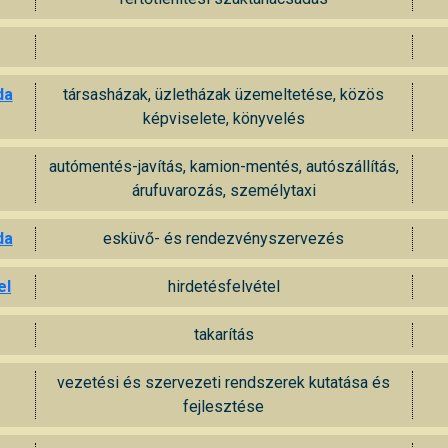
da
társasházak, üzletházak üzemeltetése, közös
képviselete, könyvelés
autómentés-javítás, kamion-mentés, autószállítás,
árufuvarozás, személytaxi
da
esküvő- és rendezvényszervezés
el
hirdetésfelvétel
takarítás
vezetési és szervezeti rendszerek kutatása és
fejlesztése