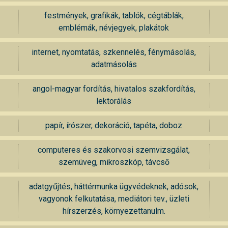
festmények, grafikák, tablók, cégtáblák,
emblémák, névjegyek, plakátok
internet, nyomtatás, szkennelés, fénymásolás,
adatmásolás
angol-magyar fordítás, hivatalos szakfordítás,
lektorálás
papír, írószer, dekoráció, tapéta, doboz
computeres és szakorvosi szemvizsgálat,
szemüveg, mikroszkóp, távcső
adatgyűjtés, háttérmunka ügyvédeknek, adósok,
vagyonok felkutatása, mediátori tev., üzleti
hírszerzés, környezettanulm.