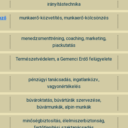
irányítástechnika
nző
munkaerő-közvetítés, munkaerő-kölcsönzés
menedzsmenttréning, coaching, marketing,
piackutatás
Természetvédelem, a Gemenci Erdő felügyelete
pénzügyi tanácsadás, ingatlanközv.,
vagyonértékelés
búvároktatás, búvártúrák szervezése,
búvármunkák, alpin-munkák
minőségbiztosítás, élelmiszerbiztonság,
fertőtlenítési szaktanácsadás