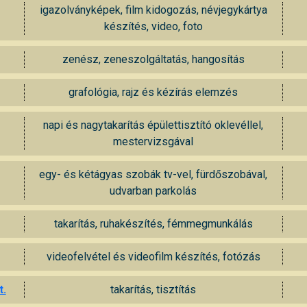
igazolványképek, film kidogozás, névjegykártya
készítés, video, foto
zenész, zeneszolgáltatás, hangosítás
grafológia, rajz és kézírás elemzés
napi és nagytakarítás épülettisztító oklevéllel,
mestervizsgával
egy- és kétágyas szobák tv-vel, fürdőszobával,
udvarban parkolás
takarítás, ruhakészítés, fémmegmunkálás
videofelvétel és videofilm készítés, fotózás
t.
takarítás, tisztítás