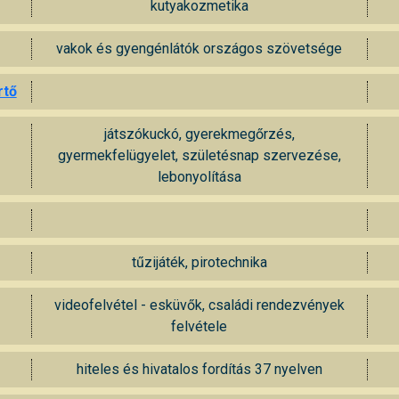
kutyakozmetika
vakok és gyengénlátók országos szövetsége
rtő
játszókuckó, gyerekmegőrzés,
gyermekfelügyelet, születésnap szervezése,
lebonyolítása
tűzijáték, pirotechnika
videofelvétel - esküvők, családi rendezvények
felvétele
hiteles és hivatalos fordítás 37 nyelven