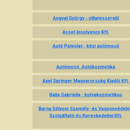
Angyal György - villanyszerelő
Asset Insolvency Kft.
Autó Patyolat - kézi autómosó
Autómosó, Autókozmetika
Axel Springer Magyarország Kiadói Kft.
Balla Gabriella - kutyakozmetikus
Barna Sólyom Személy- és Vagyonvédelm
Szolgáltató és Kereskedelmi Kft.