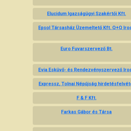
Elucidum Igazságügyi Szakértői Kft.
Epsol Társasház Üzemeltető Kft. Q+Q Iro
Euro Fuvarszervező Bt.
Evia Esküvő- és Rendezvényszervező Iro
Expressz, Tolnai Népújság hirdetésfelvét
F & F Kft.
Farkas Gábor és Társa