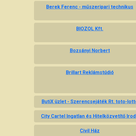
Berek Ferenc - műszeripari technikus
BIOZOL Kft.
Bozsányi Norbert
Brillart Reklámstúdió
ButiX üzlet - Szerencsejáték Rt. toto-lott
City Cartel Ingatlan és Hitelközvetítő Iro
Civil Ház