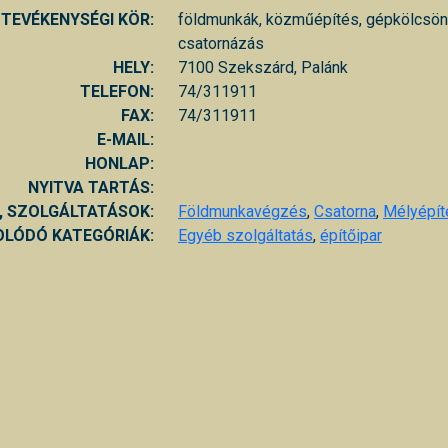
TEVÉKENYSÉGI KÖR:
földmunkák, közműépítés, gépkölcsönz
csatornázás
HELY:
7100 Szekszárd, Palánk
TELEFON:
74/311911
FAX:
74/311911
E-MAIL:
HONLAP:
NYITVA TARTÁS:
, SZOLGÁLTATÁSOK:
Földmunkavégzés
,
Csatorna
,
Mélyépít
LÓDÓ KATEGÓRIÁK:
Egyéb szolgáltatás
,
építőipar