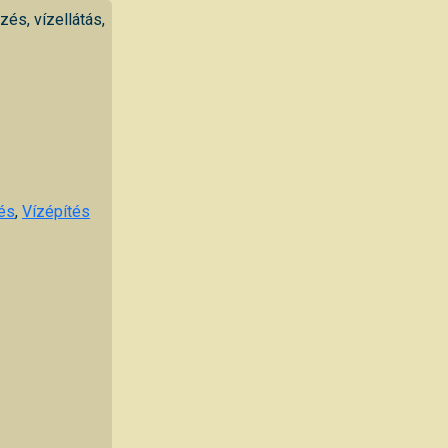
és, vízellátás,
és
,
Vízépítés