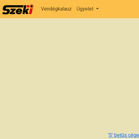
Vendégkalauz
Ügyelet
'S' betűs cégek