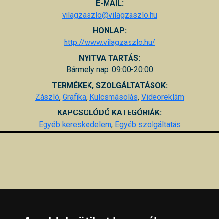
E-MAIL:
vilagzaszlo@vilagzaszlo.hu
HONLAP:
http://www.vilagzaszlo.hu/
NYITVA TARTÁS:
Bármely nap: 09:00-20:00
TERMÉKEK, SZOLGÁLTATÁSOK:
Zászló
,
Grafika
,
Kulcsmásolás
,
Videoreklám
KAPCSOLÓDÓ KATEGÓRIÁK:
Egyéb kereskedelem
,
Egyéb szolgáltatás