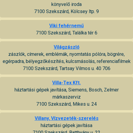
könyvelő iroda
7100 Szekszárd, Kölcsey ltp. 9
Viki fehérnemű
7100 Szekszárd, Találka tér 6
Világzászló
zászlók, címerek, emblémák, nyomtatás pólóra, bögrére,
egérpadra, bélyegzőkészítés, kulcsmásolás, referenciafilmek
7100 Szekszárd, Tartsay Vilmos u. 40 706
Villa-Tex Kft.
háztartási gépek javítása, Siemens, Bosch, Zelmer
márkaszerviz
7100 Szekszárd, Mikes u. 24
Villany, Vízvezeték-szerelés
háztartási gépek javítása
7100 Szekszárd, Batthyány u. 22