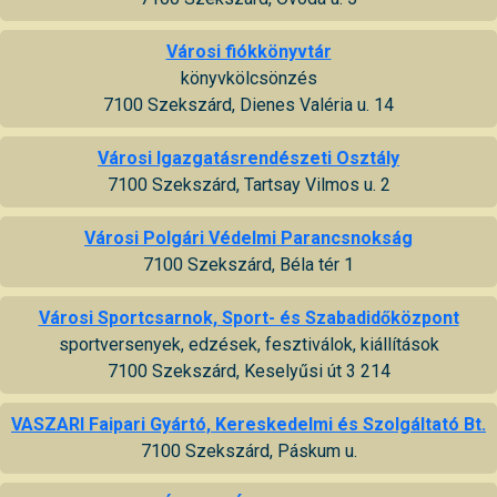
Városi fiókkönyvtár
könyvkölcsönzés
7100 Szekszárd, Dienes Valéria u. 14
Városi Igazgatásrendészeti Osztály
7100 Szekszárd, Tartsay Vilmos u. 2
Városi Polgári Védelmi Parancsnokság
7100 Szekszárd, Béla tér 1
Városi Sportcsarnok, Sport- és Szabadidőközpont
sportversenyek, edzések, fesztiválok, kiállítások
7100 Szekszárd, Keselyűsi út 3 214
VASZARI Faipari Gyártó, Kereskedelmi és Szolgáltató Bt.
7100 Szekszárd, Páskum u.