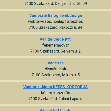
7100 Szekszárd, Damjanich u. 50 99
Vámosi & Balogh webdesign
webtervezés, honlap fejlesztés
7100 Szekszárd, Rákóczi u. 84
Van de Velde Kft.
fehérneműgyár
7100 Szekszárd, Selyem u. 2
Vanessa
divatáru bolt
7100 Szekszárd, Mikes u. 5
Vanitsek János KÉSES-KÖSZÖRÛS
késes-köszörűs
7100 Szekszárd, Tolnai Lajos u.
Ványai Natália dr.