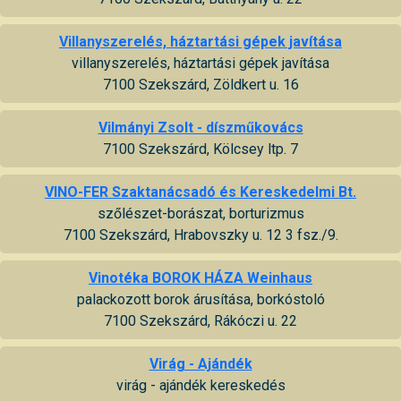
Villanyszerelés, háztartási gépek javítása
villanyszerelés, háztartási gépek javítása
7100 Szekszárd, Zöldkert u. 16
Vilmányi Zsolt - díszműkovács
7100 Szekszárd, Kölcsey ltp. 7
VINO-FER Szaktanácsadó és Kereskedelmi Bt.
szőlészet-borászat, borturizmus
7100 Szekszárd, Hrabovszky u. 12 3 fsz./9.
Vinotéka BOROK HÁZA Weinhaus
palackozott borok árusítása, borkóstoló
7100 Szekszárd, Rákóczi u. 22
Virág - Ajándék
virág - ajándék kereskedés