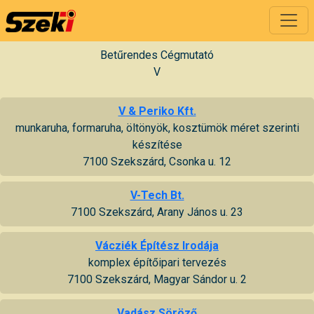
Betűrendes Cégmutató
V
V & Periko Kft.
munkaruha, formaruha, öltönyök, kosztümök méret szerinti
készítése
7100 Szekszárd, Csonka u. 12
V-Tech Bt.
7100 Szekszárd, Arany János u. 23
Vácziék Építész Irodája
komplex építőipari tervezés
7100 Szekszárd, Magyar Sándor u. 2
Vadász Söröző