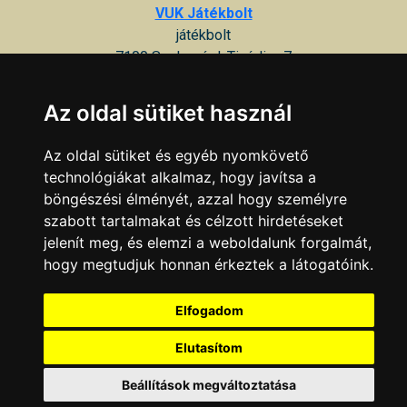
VUK Játékbolt
játékbolt
7100 Szekszárd, Tinódi u. 7
VW AUDI Javító műhely - Autojet Kft.
Az oldal sütiket használ
7100 Szekszárd, Vitéz u. 5
Az oldal sütiket és egyéb nyomkövető
KAPCSOLAT
|
HIRDETÉS
technológiákat alkalmaz, hogy javítsa a
Minden jog fenntartva © 2002 - 2026 Szeki.hu
böngészési élményét, azzal hogy személyre
szabott tartalmakat és célzott hirdetéseket
jelenít meg, és elemzi a weboldalunk forgalmát,
hogy megtudjuk honnan érkeztek a látogatóink.
Elfogadom
Elutasítom
Beállítások megváltoztatása