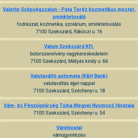
Valette Szépségszalon - Pata Teréz kozmetikus mester,
sminktetováló
fodrászat, kozmetika, szolárium, sminktetoválás
7100 Szekszárd, Rákóczi u. 16
Valum Szekszárd Kft.
bútorszerelvény nagykereskedelem
7100 Szekszárd, Mátyás király u. 66
Valutaváltó automata (K&H Bank)
valutaváltás éjjel-nappal
7100 Szekszárd, Széchenyi u. 18
Vám- és Pénzügyőrség Tolna Megyei Nyomozó Hivatala
7100 Szekszárd, Széchenyi u. 54
Vámhivatal
vámügyintézés