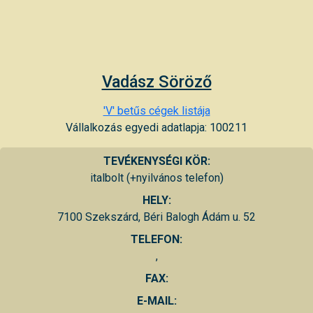
Vadász Söröző
'V' betűs cégek listája
Vállalkozás egyedi adatlapja: 100211
TEVÉKENYSÉGI KÖR:
italbolt (+nyilvános telefon)
HELY:
7100 Szekszárd, Béri Balogh Ádám u. 52
TELEFON:
,
FAX:
E-MAIL: