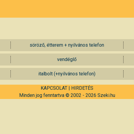
söröző, étterem + nyilvános telefon
vendéglő
italbolt (+nyilvános telefon)
KAPCSOLAT
|
HIRDETÉS
Minden jog fenntartva © 2002 - 2026 Szeki.hu