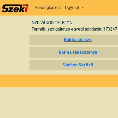
Vendégkalauz
Ügyelet
NYILVÁNOS TELEFON
Termék, szolgáltatás egyedi adatlapja: 373247
Baktai söröző
Bor és Halásztanya
Vadász Söröző