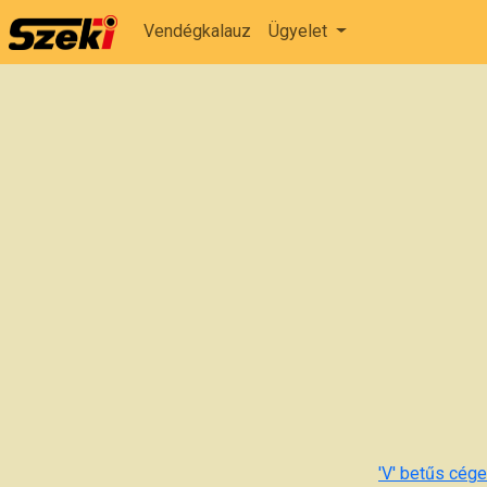
Vendégkalauz
Ügyelet
'V' betűs cégek