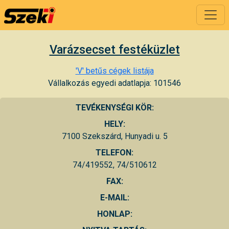
Varázsecset festéküzlet
'V' betűs cégek listája
Vállalkozás egyedi adatlapja: 101546
TEVÉKENYSÉGI KÖR:
HELY:
7100 Szekszárd, Hunyadi u. 5
TELEFON:
74/419552, 74/510612
FAX:
E-MAIL:
HONLAP: